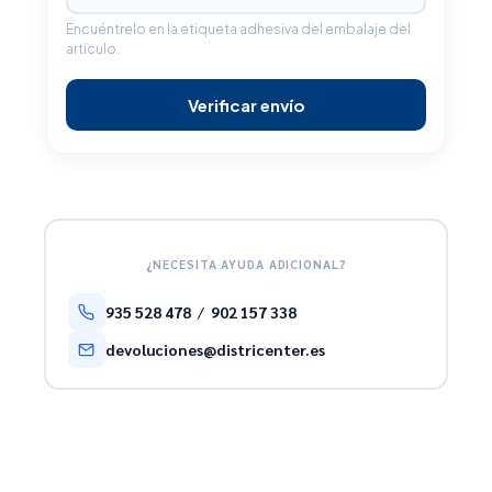
Encuéntrelo en la etiqueta adhesiva del embalaje del
artículo.
Verificar envío
¿NECESITA AYUDA ADICIONAL?
935 528 478
/
902 157 338
devoluciones@districenter.es