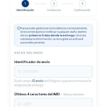
1
2
3
Identificación
Incidencia
Confirmación
Para poder gestionar la incidencia correctamente,
le recomendamos notificar cualquier daño dentro
de los
primeros 5 días desde la entrega
. Una vez
validada la información, la recogida se activará
automáticamente.
DATOS DEL ENVÍO
Identificador de envío
Es el campo
ID envío
de 8 dígitos que encontrará en la
etiqueta de entrega.
Últimos 4 caracteres del IMEI
— letras y números