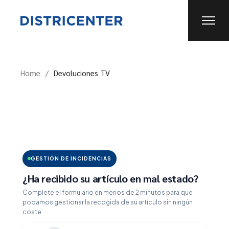
Skip
to
the
content
Home
Devoluciones TV
GESTIÓN DE INCIDENCIAS
¿Ha recibido su artículo en mal estado?
Complete el formulario en menos de 2 minutos para que
podamos gestionar la recogida de su artículo sin ningún
coste.